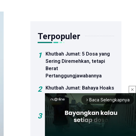
Terpopuler
1
Khutbah Jumat: 5 Dosa yang
Sering Diremehkan, tetapi
Berat
Pertanggungjawabannya
2
Khutbah Jumat: Bahaya Hoaks
close
dan Dosa Menyebar Informasi
Baca Selengkapnya
arrow_forward_ios
Palsu
3
Sejumlah Bakal Calon Ketua
Umum PBNU Hadiri
Peluncuran Buku Kiai Ma'ruf