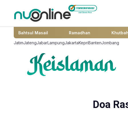
Bahtsul Masail
Ramadhan
Khutba
Jatim
Jateng
Jabar
Lampung
Jakarta
Kepri
Banten
Jombang
Doa Ras