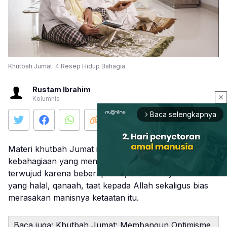
Khutbah Jumat: 4 Resep Hidup Bahagia
Rustam Ibrahim
close
Kolumnis
Baca selengkapnya
arrow_forward_ios
Materi khutbah Jumat ini memaparkan bahwa
kebahagiaan yang menjadi tujuan hidup manusia bisa
terwujud karena beberapa hal, di antaranya rezeki
yang halal, qanaah, taat kepada Allah sekaligus bias
merasakan manisnya ketaatan itu.
Mute
Baca juga:
Khutbah Jumat: Membangun Optimisme