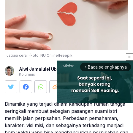
Ilustrasi cerai. (Foto: NU Online/Freepik)
close
Baca selengkapnya
arrow_forward_ios
Alwi Jamalulel Ubab
Kolumnis
Dinamika yang terjadi dalam kehidupan rumah tangga
seringkali membuat sebagian pasangan suami istri
memilih jalan perpisahan. Perbedaan pemahaman,
Mute
karakter, visi misi, dan sebagainya terkadang menjadi
bom waktu yang bisa menghancurkan pernikahan dan