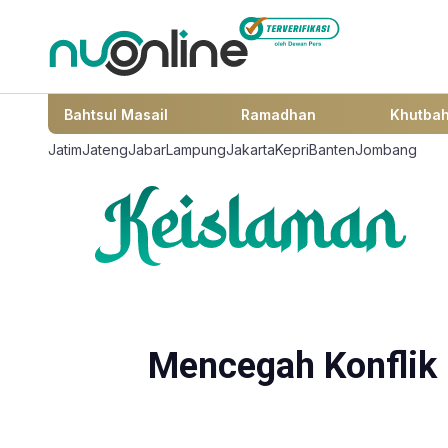
Bahtsul Masail
Ramadhan
Khutba
Jatim
Jateng
Jabar
Lampung
Jakarta
Kepri
Banten
Jombang
Mencegah Konflik