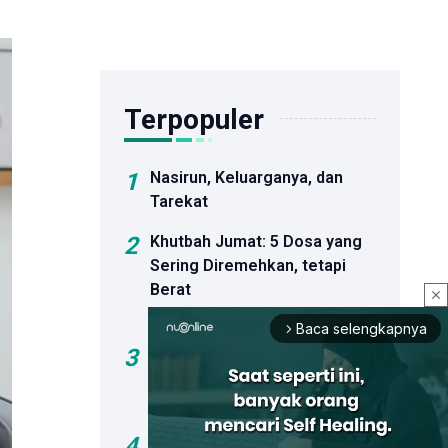
Terpopuler
1
Nasirun, Keluarganya, dan
Tarekat
2
Khutbah Jumat: 5 Dosa yang
Sering Diremehkan, tetapi
Berat
close
Pertanggungjawabannya
Baca selengkapnya
arrow_forward_ios
3
Khutbah Jumat: Bahaya Hoaks
dan Dosa Menyebar Informasi
Palsu
4
Sejumlah Bakal Calon Ketua