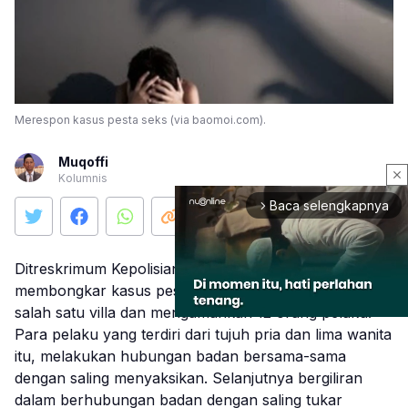
Merespon kasus pesta seks (via baomoi.com).
Muqoffi
close
Kolumnis
Baca selengkapnya
arrow_forward_ios
Ditreskrimum Kepolisian Daerah Jawa Timur
membongkar kasus pesta seks tukar pasangan di
salah satu villa dan mengamankan 12 orang pelaku.
Para pelaku yang terdiri dari tujuh pria dan lima wanita
itu, melakukan hubungan badan bersama-sama
Mute
dengan saling menyaksikan. Selanjutnya bergiliran
dalam berhubungan badan dengan saling tukar