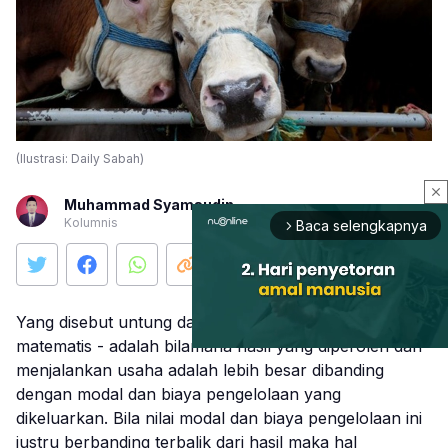
(Ilustrasi: Daily Sabah)
close
Muhammad Syamsudin
Kolumnis
Baca selengkapnya
arrow_forward_ios
Yang disebut untung dalam mengelola modal - secara
matematis - adalah bilamana hasil yang diperoleh dari
menjalankan usaha adalah lebih besar dibanding
dengan modal dan biaya pengelolaan yang
Mute
dikeluarkan. Bila nilai modal dan biaya pengelolaan ini
justru berbanding terbalik dari hasil maka hal