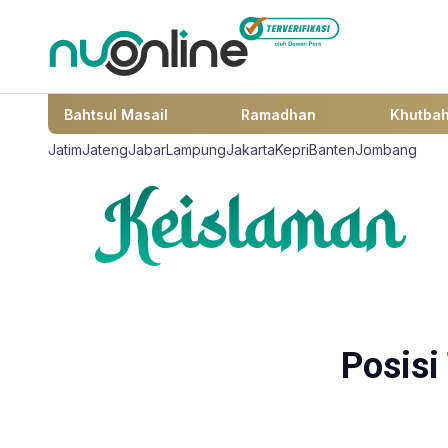
Bahtsul Masail
Ramadhan
Khutba
Jatim
Jateng
Jabar
Lampung
Jakarta
Kepri
Banten
Jombang
Posisi