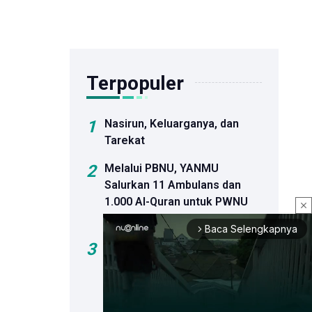
Terpopuler
1
Nasirun, Keluarganya, dan
Tarekat
2
Melalui PBNU, YANMU
Salurkan 11 Ambulans dan
1.000 Al-Quran untuk PWNU
close
dan PCNU
Baca Selengkapnya
arrow_forward_ios
3
Agresi Israel Tak Berhenti
usai Kesepakatan Pelucutan
Senjata, Jumlah Korban di
Gaza Capai 73.356 Jiwa