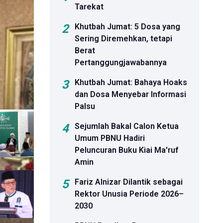
Tarekat
2
Khutbah Jumat: 5 Dosa yang
rakat
Sering Diremehkan, tetapi
Berat
Pertanggungjawabannya
kedekatan
3
Khutbah Jumat: Bahaya Hoaks
dan Dosa Menyebar Informasi
Palsu
4
Sejumlah Bakal Calon Ketua
Umum PBNU Hadiri
Peluncuran Buku Kiai Ma'ruf
Amin
5
Fariz Alnizar Dilantik sebagai
Rektor Unusia Periode 2026–
2030