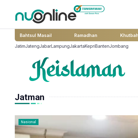
Bahtsul Masail
Ramadhan
Khutba
Jatim
Jateng
Jabar
Lampung
Jakarta
Kepri
Banten
Jombang
Jatman
Nasional