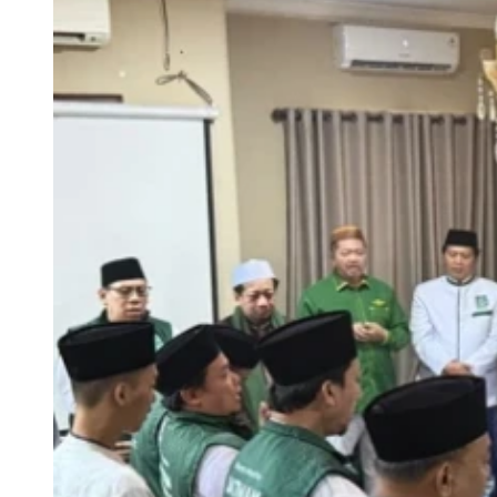
Lantik Pengurus JATMAN DKI Jaka
Menempuh Jalan Tarekat
KH Ali Masykur Musa mengajak masyarakat menempuh jalan tar
kepada Allah.
Jumat, 31 Juli 2026 | 06:30 WIB
Nasional
Tarbiyah dan Irsyad dalam Tarekat Mu'tabarah B
Bayyinah
Ahad, 7 Juni 2026 | 18:00 WIB
Jabar
Mudir Ali JATMAN Tegaskan Tarekat Jadi Jalan P
Rabu, 6 Mei 2026 | 11:00 WIB