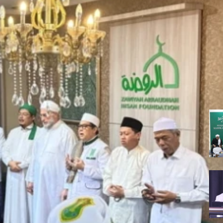
rta, KH Ali Masykur Musa Ajak Masya
ekat. Ia menilai kebahagiaan sejati lahir dari penyucian jiwa dan 
ertumpu pada Lima Manhaj Dasar Serta Al-
endidikan Ruhani