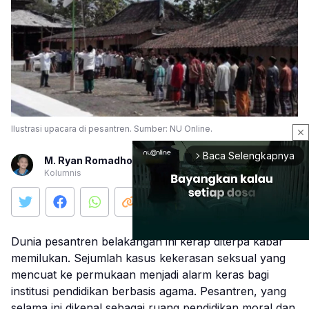
Ilustrasi upacara di pesantren. Sumber: NU Online.
close
Baca Selengkapnya
arrow_forward_ios
M. Ryan Romadhon
Kolumnis
Dunia pesantren belakangan ini kerap diterpa kabar
memilukan. Sejumlah kasus kekerasan seksual yang
mencuat ke permukaan menjadi alarm keras bagi
Mute
institusi pendidikan berbasis agama. Pesantren, yang
selama ini dikenal sebagai ruang pendidikan moral dan