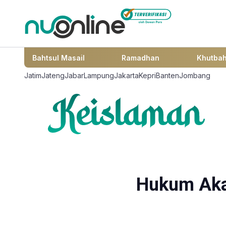
Bahtsul Masail
Ramadhan
Khutba
Jatim
Jateng
Jabar
Lampung
Jakarta
Kepri
Banten
Jombang
Hukum Akad