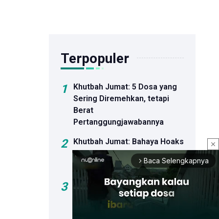
Terpopuler
1
Khutbah Jumat: 5 Dosa yang
Sering Diremehkan, tetapi
Berat
Pertanggungjawabannya
2
Khutbah Jumat: Bahaya Hoaks
close
dan Dosa Menyebar Informasi
Baca Selengkapnya
arrow_forward_ios
Palsu
3
Sejumlah Bakal Calon Ketua
Umum PBNU Hadiri
Peluncuran Buku Kiai Ma'ruf