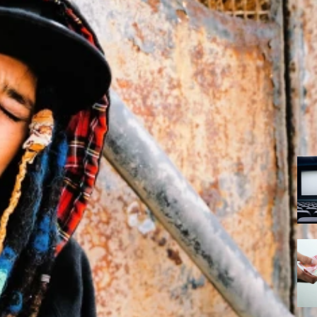
kmah Ketulusan Anak Punk yang
punk ini membuktikan bahwa kebaikan dan kepedulian lahir dari hati
asyidin