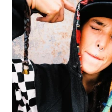
Jangan Nilai dari Penampilan! Hi
Menggetarkan Hati
Jangan nilai seseorang dari penampilannya. Ketulusan anak 
tulus.
Selasa, 4 Agustus 2026 | 16:00 WIB
Syariah
Hukum Menonton Bioskop dalam Perspektif Fiqih
Selasa, 4 Agustus 2026 | 13:33 WIB
Sirah Nabawiyah
Sistem Penggajian Pejabat pada Masa Khulafaur R
Selasa, 4 Agustus 2026 | 11:14 WIB