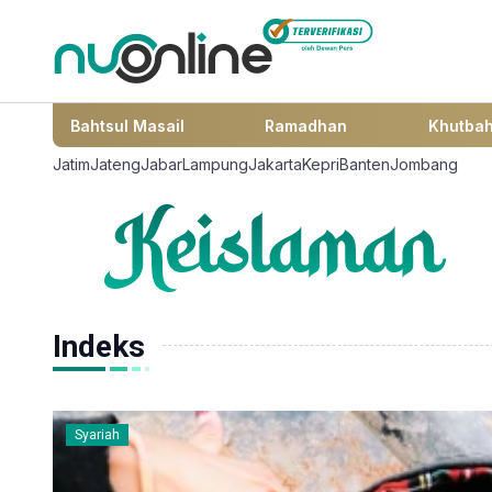
Bahtsul Masail
Ramadhan
Khutba
Jatim
Jateng
Jabar
Lampung
Jakarta
Kepri
Banten
Jombang
Indeks
Syariah