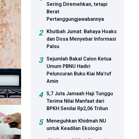
Sering Diremehkan, tetapi
Berat
Pertanggungjawabannya
2
Khutbah Jumat: Bahaya Hoaks
dan Dosa Menyebar Informasi
 yang
Palsu
3
Sejumlah Bakal Calon Ketua
Umum PBNU Hadiri
Peluncuran Buku Kiai Ma'ruf
Amin
4
5,7 Juta Jamaah Haji Tunggu
Terima Nilai Manfaat dari
BPKH Senilai Rp2,06 Triliun
5
Meneguhkan Khidmah NU
untuk Keadilan Ekologis