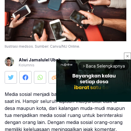
Ilustrasi medsos. Sumber: Canva/NU Online.
close
Alwi Jamalulel Ubab
Kolumnis
Baca Selengkapnya
arrow_forward_ios
Media sosial menjadi bagian dari kehidupan manusia
saat ini. Hampir seluruh lapisan masyarakat baik di
desa maupun kota, dari kalangan muda-mudi maupun
tua menjadikan media sosial ruang untuk berinteraksi
Mute
dengan orang lain. Dengan media sosial orang-orang
memiliki keleluasaan meninggalkan jejak komentar,