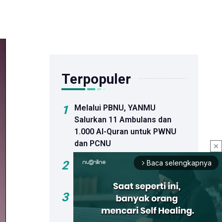
Terpopuler
1
Melalui PBNU, YANMU
Salurkan 11 Ambulans dan
1.000 Al-Quran untuk PWNU
dan PCNU
close
2
Nasirun, Keluarganya, dan
Baca selengkapnya
arrow_forward_ios
Tarekat
3
Fariz Alnizar Dilantik sebagai
Rektor Unusia Periode 2026–
2030