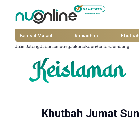
Bahtsul Masail
Ramadhan
Khutba
Jatim
Jateng
Jabar
Lampung
Jakarta
Kepri
Banten
Jombang
Khutbah Jumat Sund