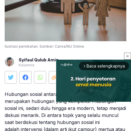
Ilustrasi pernikahan. Sumber: Canva/NU Online.
close
Syifaul Qulub Amin
Kolumnis
Baca selengkapnya
arrow_forward_ios
Hubungan sosial antara menantu dan mertua
merupakan hubungan yang kompleks. Hubungan
sosial ini, sedari dulu hingga era modern, tetap menjadi
diskusi menarik. Di antara topik yang selalu muncul
Mute
saat berdiskusi tentang hubungan sosial ini
adalah intervensi (dalam arti ikut campur) mertua atau