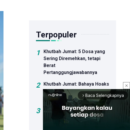
Terpopuler
1
Khutbah Jumat: 5 Dosa yang
Sering Diremehkan, tetapi
Berat
Pertanggungjawabannya
2
Khutbah Jumat: Bahaya Hoaks
close
dan Dosa Menyebar Informasi
Baca Selengkapnya
arrow_forward_ios
Palsu
3
Sejumlah Bakal Calon Ketua
Umum PBNU Hadiri
Peluncuran Buku Kiai Ma'ruf