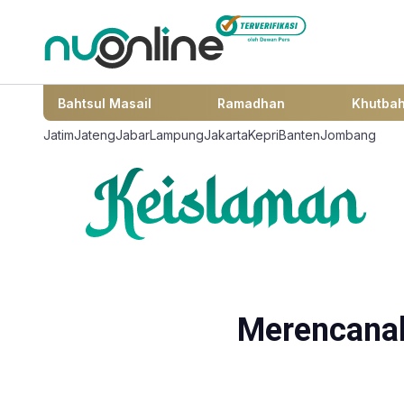
Bahtsul Masail
Ramadhan
Khutba
Jatim
Jateng
Jabar
Lampung
Jakarta
Kepri
Banten
Jombang
Merencanak