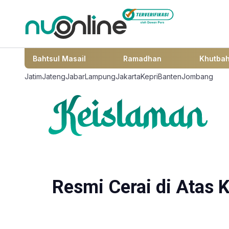
Bahtsul Masail
Ramadhan
Khutba
Jatim
Jateng
Jabar
Lampung
Jakarta
Kepri
Banten
Jombang
Resmi Cerai di Atas 