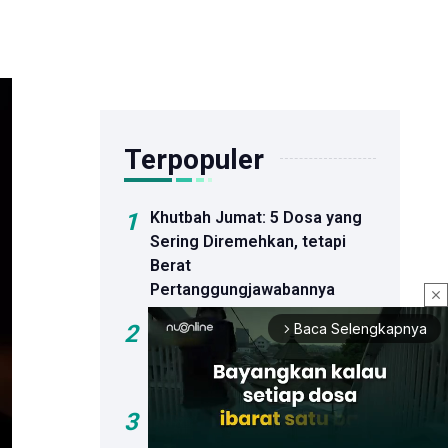
Terpopuler
1
Khutbah Jumat: 5 Dosa yang
Sering Diremehkan, tetapi
Berat
Pertanggungjawabannya
close
2
Khutbah Jumat: Bahaya Hoaks
Baca Selengkapnya
arrow_forward_ios
dan Dosa Menyebar Informasi
Palsu
3
Sejumlah Bakal Calon Ketua
Umum PBNU Hadiri