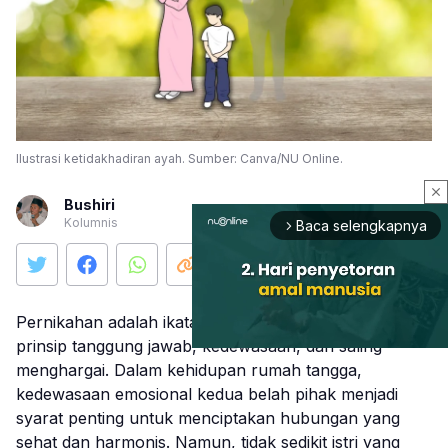
Ilustrasi ketidakhadiran ayah. Sumber: Canva/NU Online.
close
Bushiri
Kolumnis
Baca selengkapnya
arrow_forward_ios
Pernikahan adalah ikatan suci yang dibangun di atas
prinsip tanggung jawab, kedewasaan, dan saling
menghargai. Dalam kehidupan rumah tangga,
kedewasaan emosional kedua belah pihak menjadi
Mute
syarat penting untuk menciptakan hubungan yang
sehat dan harmonis. Namun, tidak sedikit istri yang