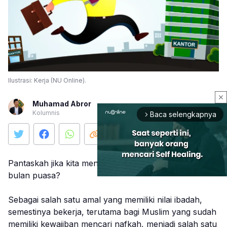
Ilustrasi: Kerja (NU Online).
close
Muhamad Abror
Kolumnis
Baca selengkapnya
arrow_forward_ios
Pantaskah jika kita mengeluhkan aktivitas kerja saat
bulan puasa?
Sebagai salah satu amal yang memiliki nilai ibadah,
Mute
semestinya bekerja, terutama bagi Muslim yang sudah
memiliki kewajiban mencari nafkah, menjadi salah satu