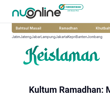
Bahtsul Masail
Ramadhan
Khutba
Jatim
Jateng
Jabar
Lampung
Jakarta
Kepri
Banten
Jombang
Kultum Ramadhan: M