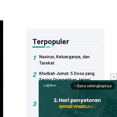
Terpopuler
1
Nasirun, Keluarganya, dan
Tarekat
2
Khutbah Jumat: 5 Dosa yang
close
Sering Diremehkan, tetapi
Berat
Baca selengkapnya
arrow_forward_ios
Pertanggungjawabannya
3
Sejumlah Bakal Calon Ketua
Umum PBNU Hadiri
Peluncuran Buku Kiai Ma'ruf