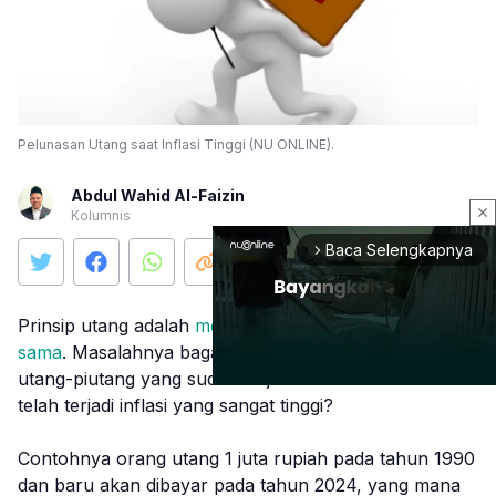
Pelunasan Utang saat Inflasi Tinggi (NU ONLINE).
Abdul Wahid Al-Faizin
close
Kolumnis
Baca Selengkapnya
arrow_forward_ios
Prinsip utang adalah
mengembalikan dengan nilai yang
sama
. Masalahnya bagaimana dengan penyelesaian
utang-piutang yang sudah terjadi bertahun-tahun dan
telah terjadi inflasi yang sangat tinggi?
Mute
Contohnya orang utang 1 juta rupiah pada tahun 1990
dan baru akan dibayar pada tahun 2024, yang mana