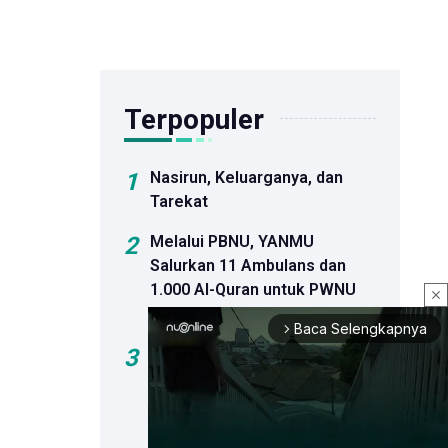
Terpopuler
1
Nasirun, Keluarganya, dan
Tarekat
2
Melalui PBNU, YANMU
Salurkan 11 Ambulans dan
1.000 Al-Quran untuk PWNU
close
dan PCNU
Baca Selengkapnya
arrow_forward_ios
3
Agresi Israel Tak Berhenti
usai Kesepakatan Pelucutan
Senjata, Jumlah Korban di
Gaza Capai 73.356 Jiwa