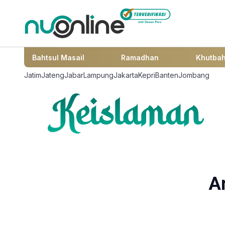
Bahtsul Masail
Ramadhan
Khutba
Jatim
Jateng
Jabar
Lampung
Jakarta
Kepri
Banten
Jombang
A