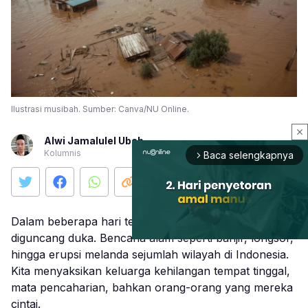
Ilustrasi musibah. Sumber: Canva/NU Online.
close
Alwi Jamalulel Ubab
Kolumnis
Baca selengkapnya
arrow_forward_ios
Dalam beberapa hari terakhir, Indonesia kembali
diguncang duka. Bencana alam seperti banjir, longsor,
hingga erupsi melanda sejumlah wilayah di Indonesia.
Kita menyaksikan keluarga kehilangan tempat tinggal,
Mute
mata pencaharian, bahkan orang-orang yang mereka
cintai.