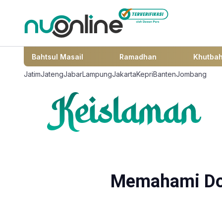
Bahtsul Masail
Ramadhan
Khutba
Jatim
Jateng
Jabar
Lampung
Jakarta
Kepri
Banten
Jombang
Memahami Doa