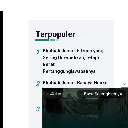
Terpopuler
1
Khutbah Jumat: 5 Dosa yang
Sering Diremehkan, tetapi
Berat
Pertanggungjawabannya
2
Khutbah Jumat: Bahaya Hoaks
close
dan Dosa Menyebar Informasi
Baca Selengkapnya
arrow_forward_ios
Palsu
3
Sejumlah Bakal Calon Ketua
Umum PBNU Hadiri
Peluncuran Buku Kiai Ma'ruf