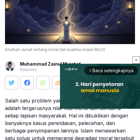
Khutbah Jumat tentang moral dan kualitas shalat (NUO)
close
Muhammad Zainul Mujahid
Kolumnis
Baca selengkapnya
arrow_forward_ios
Salah satu problem yang ada di hadapan kita saat ini
adalah tergerusnya nilai-nilai moral dan akhlak di
setiap lapisan masyarakat. Hal ini dibuktikan dengan
banyaknya kasus penindasan, pelecehan, dan
Mute
berbagai penyimpanan lainnya. Islam menawarkan
satu solusi untuk memerangi degradasi moral tersebut