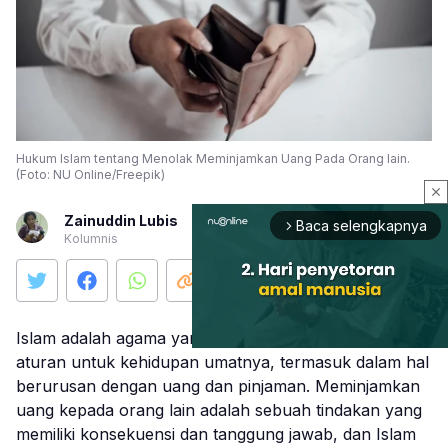
Hukum Islam tentang Menolak Meminjamkan Uang Pada Orang lain.
(Foto: NU Online/Freepik)
close
Zainuddin Lubis
Baca selengkapnya
arrow_forward_ios
Kolumnis
Islam adalah agama yang memberikan pedoman dan
aturan untuk kehidupan umatnya, termasuk dalam hal
berurusan dengan uang dan pinjaman. Meminjamkan
Mute
uang kepada orang lain adalah sebuah tindakan yang
memiliki konsekuensi dan tanggung jawab, dan Islam