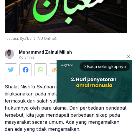
Ilustrasi: Sya'ban2 (NU Online).
Muhammad Zainul Millah
close
Kolumnis
Baca selengkapnya
arrow_forward_ios
Shalat Nishfu Sya’ban adalah shalat sunah yang
dilaksanakan pada malam 15 bulan Sya’ban. Shalat ini
termasuk dari salah satu shalat yang diperselisihkan
hukumnya oleh para ulama. Dari perbedaan pendapat
tersebut, kita juga mendapati perbedaan sikap pada
Mute
masyarakat secara umum. Ada yang mengamalkan
dan ada yang tidak mengamalkan.