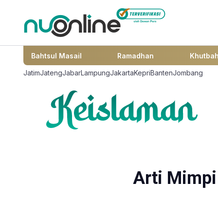
Bahtsul Masail
Ramadhan
Khutba
Jatim
Jateng
Jabar
Lampung
Jakarta
Kepri
Banten
Jombang
Arti Mimpi