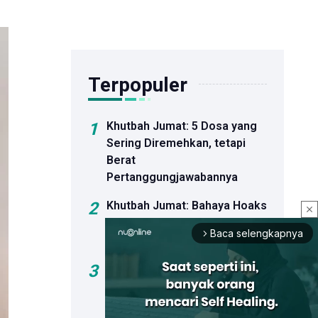
Terpopuler
1
Khutbah Jumat: 5 Dosa yang
Sering Diremehkan, tetapi
Berat
Pertanggungjawabannya
2
Khutbah Jumat: Bahaya Hoaks
close
dan Dosa Menyebar Informasi
Baca selengkapnya
arrow_forward_ios
Palsu
3
Sejumlah Bakal Calon Ketua
Umum PBNU Hadiri
Peluncuran Buku Kiai Ma'ruf