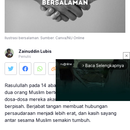
Ilustrasi bersalaman. Sumber: Canva/NU Online
Zainuddin Lubis
close
Penulis
Baca Selengkapnya
arrow_forward_ios
Rasulullah pada 14 abad yang lalu mengatakan, ketika
dua orang Muslim bertemu dan saling bersalaman,
dosa-dosa mereka akan diampuni sebelum mereka
berpisah. Berjabat tangan membuat hubungan
persaudaraan menjadi lebih erat, dan kasih sayang
Mute
antar sesama Muslim semakin tumbuh.