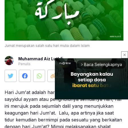
Jumat merupakan salah satu hari mulia dalam Islam
close
Muhammad Aiz Luthfi
Penulis
Baca Selengkapnya
arrow_forward_ios
Hari Jum'at adalah hari agung yang disebut sebagai
sayyidul ayyam atau penghulunya semuanya hari, hal
ini merujuk pada sejumlah dalil yang menunjukkan
keagungan hari Jum'at. Lalu, apa artinya jika saat
Mute
tidur kemudian bermimpi pada sesuatu yang berkaitan
dengan hari Jum'at? Mimpi melaksanakan shalat