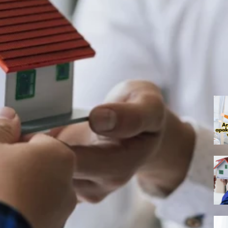
ku Lagi? Ini Penjelasan Al-Qur’an
 ayat warisan. Artikel ini mengulas tafsir ayat 180–182 Al-Baqarah 
ak Waris?
Perempuan? Ini 5 Alasan Rasional Menurut Islam