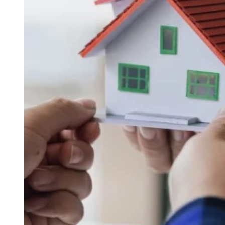
Benarkah Wasiat Waris Tidak Berla
Wasiat waris dalam Islam awalnya diwajibkan sebelum turunnya
mendalam.
Senin, 19 Mei 2025 | 06:00 WIB
Syariah
Anak Adopsi dan Persusuan, Apakah Mendapat H
Sabtu, 17 Mei 2025 | 07:00 WIB
Syariah
Mengapa Warisan Laki-Laki Lebih Besar daripada 
Jumat, 16 Mei 2025 | 12:00 WIB
Nikah/Keluarga