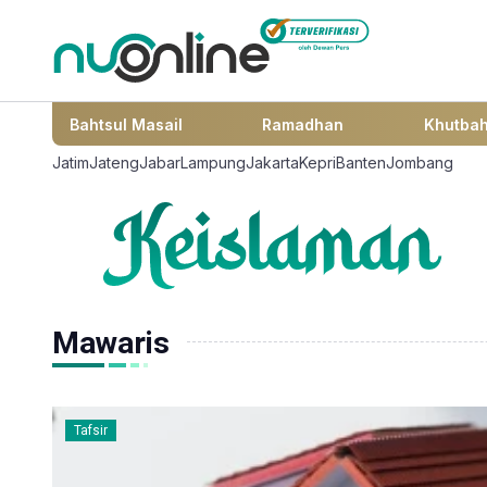
Bahtsul Masail
Ramadhan
Khutba
Jatim
Jateng
Jabar
Lampung
Jakarta
Kepri
Banten
Jombang
Mawaris
Tafsir