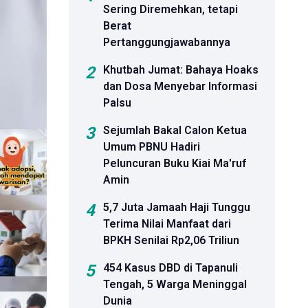
Sering Diremehkan, tetapi
Berat
Pertanggungjawabannya
2
Khutbah Jumat: Bahaya Hoaks
secara
dan Dosa Menyebar Informasi
Palsu
3
Sejumlah Bakal Calon Ketua
Umum PBNU Hadiri
Peluncuran Buku Kiai Ma'ruf
Amin
4
5,7 Juta Jamaah Haji Tunggu
Terima Nilai Manfaat dari
BPKH Senilai Rp2,06 Triliun
5
454 Kasus DBD di Tapanuli
Tengah, 5 Warga Meninggal
Dunia