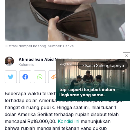
Ilustrasi dompet kosong. Sumber: Canva.
close
Ahmad Ivan Abid Nugroho
Kolumnis
Baca Selengkapnya
arrow_forward_ios
Beberapa waktu terakhir, pelemahan nilai tukar rupiah
terhadap dolar Amerika Serikat menjadi perbincangan
hangat di ruang publik. Hingga saat ini, nilai tukar 1
dolar Amerika Serikat terhadap rupiah disebut telah
Mute
mencapai Rp18.000,00.
Kondisi ini
menunjukkan
bahwa rupiah mengalami tekanan yang cukup