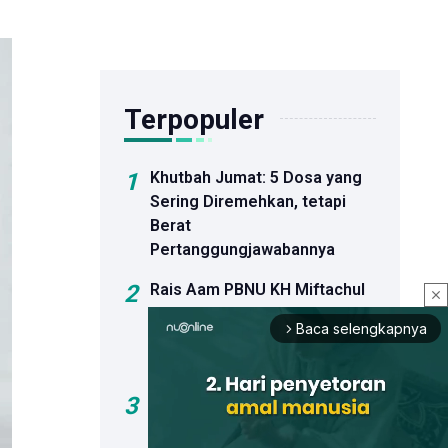
Terpopuler
1
Khutbah Jumat: 5 Dosa yang
Sering Diremehkan, tetapi
Berat
Pertanggungjawabannya
2
Rais Aam PBNU KH Miftachul
close
Akhyar Resmi Buka Bahtsul
Baca selengkapnya
arrow_forward_ios
Masail Pra-Muktamar Ke-35
NU
3
Khutbah Jumat: Bahaya Hoaks
dan Dosa Menyebar Informasi