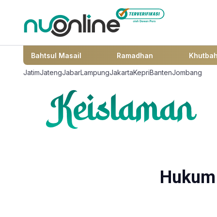
Bahtsul Masail
Ramadhan
Khutba
Jatim
Jateng
Jabar
Lampung
Jakarta
Kepri
Banten
Jombang
Hukum 