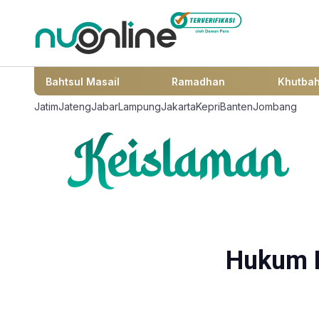
Bahtsul Masail
Ramadhan
Khutba
Jatim
Jateng
Jabar
Lampung
Jakarta
Kepri
Banten
Jombang
Hukum M