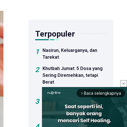
Terpopuler
1
Nasirun, Keluarganya, dan
Tarekat
2
Khutbah Jumat: 5 Dosa yang
Sering Diremehkan, tetapi
Berat
close
Pertanggungjawabannya
Baca selengkapnya
arrow_forward_ios
3
Khutbah Jumat: Bahaya Hoaks
dan Dosa Menyebar Informasi
Palsu
4
Sejumlah Bakal Calon Ketua