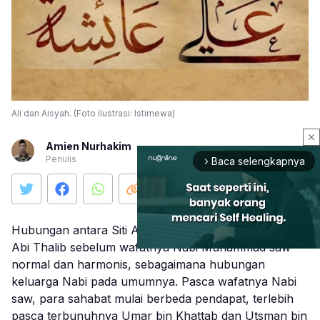
Ali dan Aisyah. (Foto ilustrasi: Istimewa)
close
Amien Nurhakim
Penulis
Baca selengkapnya
arrow_forward_ios
Hubungan antara Siti Aisyah dan Sahabat Ali bi
Abi Thalib sebelum wafatnya Nabi Muhammad saw
normal dan harmonis, sebagaimana hubungan
keluarga Nabi pada umumnya. Pasca wafatnya Nabi
Mute
saw, para sahabat mulai berbeda pendapat, terlebih
pasca terbunuhnya Umar bin Khattab dan Utsman bin