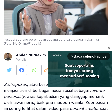
Ilustrasi seorang perempuan sedang berbicara dengan rekannya.
(Foto: NU Online/Freepik)
close
Amien Nurhakim
Baca selengkapnya
arrow_forward_ios
Penulis
Soft-spoken
, atau berbicara dengan nada lembut, kini
menjadi tren di berbagai media sosial sebagai
favorite
personality
, alias kepribadian yang dianggap menarik
Mute
oleh lawan jenis, baik pria maupun wanita. Kepribadian
ini sering terlihat dalam video para
content creator
saat