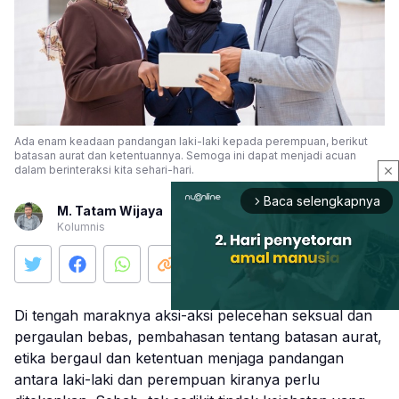
Ada enam keadaan pandangan laki-laki kepada perempuan, berikut
batasan aurat dan ketentuannya. Semoga ini dapat menjadi acuan
dalam berinteraksi kita sehari-hari.
close
Baca selengkapnya
arrow_forward_ios
M. Tatam Wijaya
Kolumnis
Di tengah maraknya aksi-aksi pelecehan seksual dan
pergaulan bebas, pembahasan tentang batasan aurat,
etika bergaul dan ketentuan menjaga pandangan
Mute
antara laki-laki dan perempuan kiranya perlu