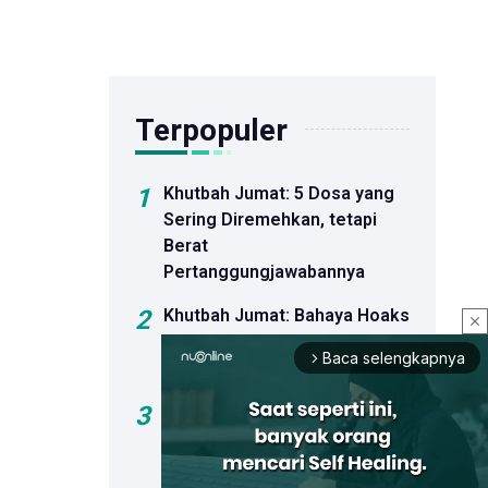
Terpopuler
1
Khutbah Jumat: 5 Dosa yang
Sering Diremehkan, tetapi
Berat
Pertanggungjawabannya
2
Khutbah Jumat: Bahaya Hoaks
close
dan Dosa Menyebar Informasi
Baca selengkapnya
arrow_forward_ios
Palsu
3
Sejumlah Bakal Calon Ketua
Umum PBNU Hadiri
Peluncuran Buku Kiai Ma'ruf