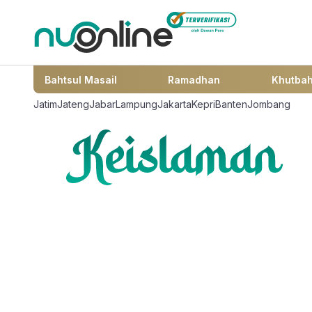
Bahtsul Masail
Ramadhan
Khutba
Jatim
Jateng
Jabar
Lampung
Jakarta
Kepri
Banten
Jombang