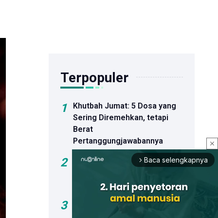
Terpopuler
1
Khutbah Jumat: 5 Dosa yang
Sering Diremehkan, tetapi
Berat
Pertanggungjawabannya
close
2
Khutbah Jumat: Bahaya Hoaks
Baca selengkapnya
arrow_forward_ios
dan Dosa Menyebar Informasi
Palsu
3
Sejumlah Bakal Calon Ketua
Umum PBNU Hadiri