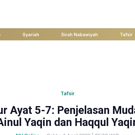
h
Syariah
Sirah Nabawiyah
Tafsir
Tafsir
ur Ayat 5-7: Penjelasan Mud
Ainul Yaqin dan Haqqul Yaqi