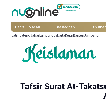
Bahtsul Masail
Ramadhan
Khutba
Jatim
Jateng
Jabar
Lampung
Jakarta
Kepri
Banten
Jombang
Tafsir Surat At-Takats