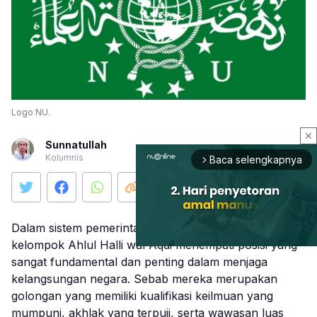
Logo NU.
close
Sunnatullah
Kolumnis
Baca selengkapnya
arrow_forward_ios
Dalam sistem pemerintahan Islam, keberadaan
kelompok Ahlul Halli wal Aqdi menempati posisi yang
sangat fundamental dan penting dalam menjaga
kelangsungan negara. Sebab mereka merupakan
Mute
golongan yang memiliki kualifikasi keilmuan yang
mumpuni, akhlak yang terpuji, serta wawasan luas