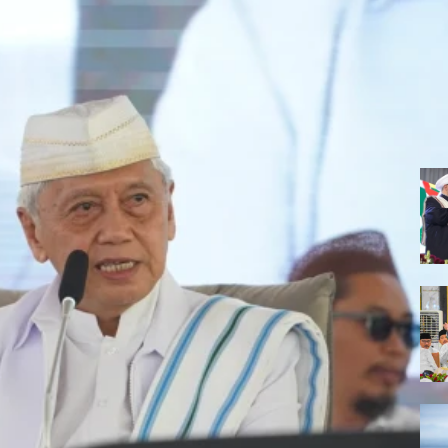
ng Saleh Datangkan Rahmat Allah
ingati haul orang-orang saleh
i Ijazah Manaqib Syekh Abdul Qodir Al-Jaelani
uhammad Fadhil
Jailani