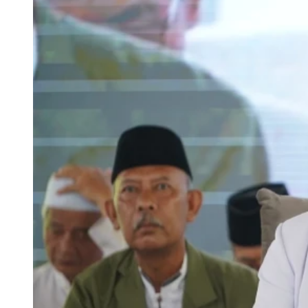
Rais ‘Ali JATMAN: Gelar Haul Ora
KH Achmad Chalwani Nawawi menegaskan pentingnya memper
Senin, 6 Oktober 2025 | 21:00 WIB
Nasional
Syekh Afeefuddin Apresiasi 20 Ribu Muslimat Ikut
Rabu, 12 Februari 2025 | 16:00 WIB
Jatim
Keistimewaan Tafsir Al-Jailani menurut Syekh M
Ahad, 15 Desember 2024 | 08:00 WIB
Tasawuf/Akhlak
6 Sumber Bisikan Hati menurut Syekh Abdul Qadir 