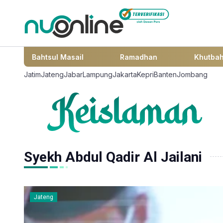
Bahtsul Masail
Ramadhan
Khutba
Jatim
Jateng
Jabar
Lampung
Jakarta
Kepri
Banten
Jombang
Syekh Abdul Qadir Al Jailani
Jateng