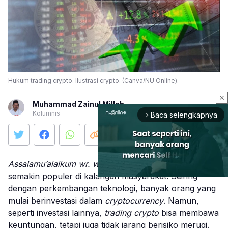
Hukum trading crypto. Ilustrasi crypto. (Canva/NU Online).
close
Muhammad Zainul Millah
Kolumnis
Baca selengkapnya
arrow_forward_ios
Assalamu’alaikum wr. wb.
Saat ini,
trading crypto
semakin populer di kalangan masyarakat. Seiring
dengan perkembangan teknologi, banyak orang yang
mulai berinvestasi dalam
cryptocurrency
. Namun,
Mute
seperti investasi lainnya,
trading crypto
bisa membawa
keuntungan, tetapi juga tidak jarang berisiko merugi.