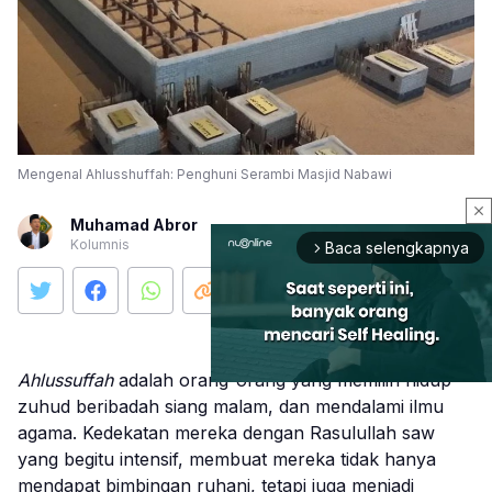
Mengenal Ahlusshuffah: Penghuni Serambi Masjid Nabawi
close
Muhamad Abror
Kolumnis
Baca selengkapnya
arrow_forward_ios
Ahlussuffah
adalah orang-orang yang memilih hidup
zuhud beribadah siang malam, dan mendalami ilmu
agama. Kedekatan mereka dengan Rasulullah saw
Mute
yang begitu intensif, membuat mereka tidak hanya
mendapat bimbingan ruhani, tetapi juga menjadi