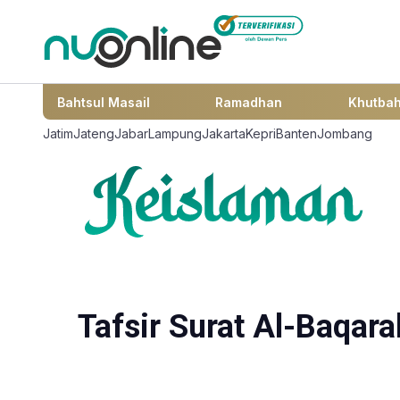
Bahtsul Masail
Ramadhan
Khutba
Jatim
Jateng
Jabar
Lampung
Jakarta
Kepri
Banten
Jombang
Tafsir Surat Al-Baqar